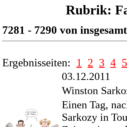
Rubrik: F
7281 - 7290 von insgesam
Ergebnisseiten:
1
2
3
4
03.12.2011
Winston Sarko
Einen Tag, nac
Sarkozy in Tou