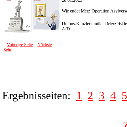
28.01.2025
Wie endet Merz´Operation Asylvers
Unions-Kanzlerkandidat Merz riskie
AfD.
Voherige Seite
Nächste
Seite
Ergebnisseiten:
1
2
3
4