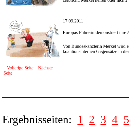
zerbricht: Merkel helfen oder nicht?
17.09.2011
Europas Führerin demonstriert ihre A
Von Bundeskanzlerin Merkel wird ein
koalitionsinternen Gegensätze in die
Voherige Seite
Nächste
Seite
Ergebnisseiten:
1
2
3
4