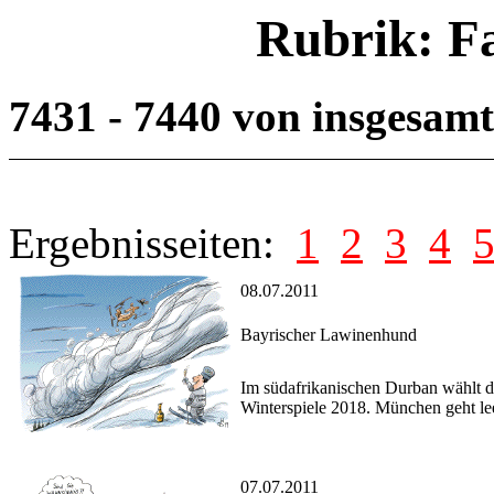
Rubrik: F
7431 - 7440 von insgesam
Ergebnisseiten:
1
2
3
4
08.07.2011
Bayrischer Lawinenhund
Im südafrikanischen Durban wählt d
Winterspiele 2018. München geht lee
07.07.2011