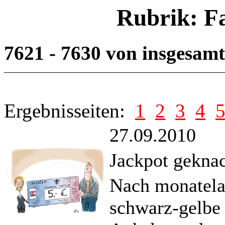
Rubrik: F
7621 - 7630 von insgesam
Ergebnisseiten:
1
2
3
4
27.09.2010
Jackpot geknac
Nach monatelan
schwarz-gelbe 