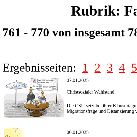
Rubrik: F
761 - 770 von insgesamt 
Ergebnisseiten:
1
2
3
4
07.01.2025
Christsozialer Wahlstand
Die CSU setzt bei ihrer Klausurtag
Migrationsfrage und Distanzierung 
06.01.2025