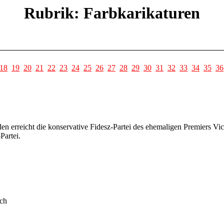
Rubrik: Farbkarikaturen
18
19
20
21
22
23
24
25
26
27
28
29
30
31
32
33
34
35
36
n erreicht die konservative Fidesz-Partei des ehemaligen Premiers Vict
Partei.
ich