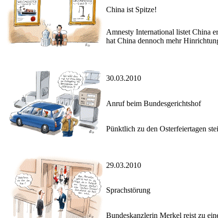
China ist Spitze!
Amnesty International listet China e
hat China dennoch mehr Hinrichtung
30.03.2010
Anruf beim Bundesgerichtshof
Pünktlich zu den Osterfeiertagen ste
29.03.2010
Sprachstörung
Bundeskanzlerin Merkel reist zu ein