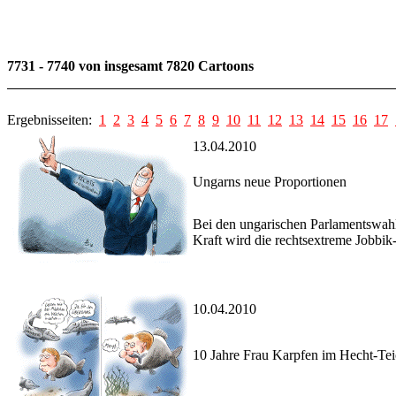
7731 - 7740 von insgesamt 7820 Cartoons
Ergebnisseiten:
1
2
3
4
5
6
7
8
9
10
11
12
13
14
15
16
17
13.04.2010
Ungarns neue Proportionen
Bei den ungarischen Parlamentswahle
Kraft wird die rechtsextreme Jobbik-
10.04.2010
10 Jahre Frau Karpfen im Hecht-Te