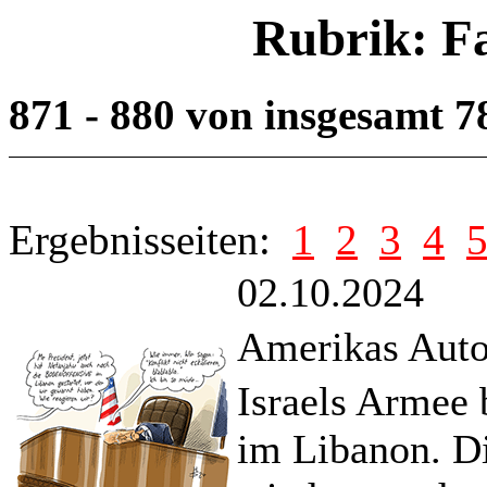
Rubrik: F
871 - 880 von insgesamt 
Ergebnisseiten:
1
2
3
4
02.10.2024
Amerikas Auto
Israels Armee 
im Libanon. D